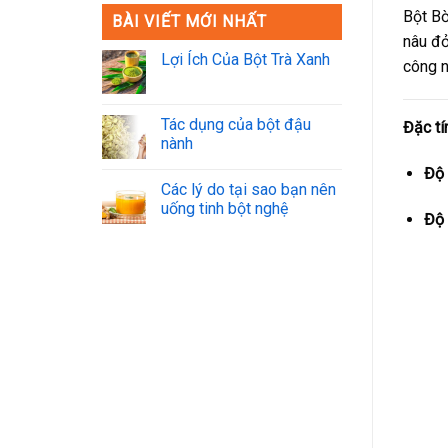
Bột Bờ
BÀI VIẾT MỚI NHẤT
nâu đỏ
Lợi Ích Của Bột Trà Xanh
công n
Tác dụng của bột đậu
Đặc tí
nành
Độ 
Các lý do tại sao bạn nên
uống tinh bột nghệ
Độ 