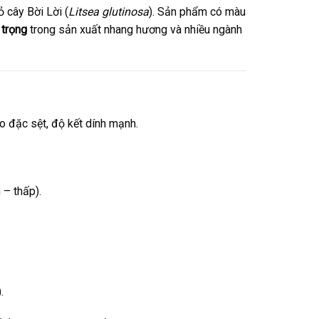
ỏ cây Bời Lời (
Litsea glutinosa
). Sản phẩm có màu
 trọng
trong sản xuất nhang hương và nhiều ngành
eo đặc sệt, độ kết dính mạnh.
 – thấp).
.