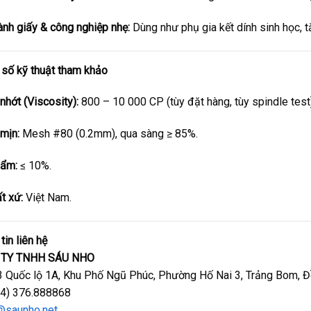
nh giấy & công nghiệp nhẹ:
Dùng như phụ gia kết dính sinh học, t
số kỹ thuật tham khảo
nhớt (Viscosity):
800 – 10 000 CP (tùy đặt hàng, tùy spindle test)
mịn:
Mesh #80 (0.2mm), qua sàng ≥ 85%.
 ẩm:
≤ 10%.
t xứ:
Việt Nam.
tin liên hệ
 TY TNHH SÁU NHO
 Quốc lộ 1A, Khu Phố Ngũ Phúc, Phường Hố Nai 3, Trảng Bom, Đ
4) 376.888868
@saunho.net