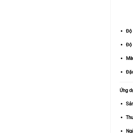
Độ 
Độ
Màu
Đặc
Ứng d
Sản
Thu
Ngà