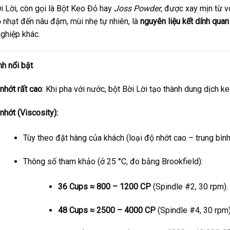
i Lời, còn gọi là Bột Keo Đỏ hay
Joss Powder
, được xay mịn từ v
 nhạt đến nâu đậm, mùi nhẹ tự nhiên, là
nguyên liệu kết dính quan
ghiệp khác.
nh nổi bật
nhớt rất cao
: Khi pha với nước, bột Bời Lời tạo thành dung dịch k
nhớt (Viscosity):
Tùy theo đặt hàng của khách (loại độ nhớt cao – trung bình
Thông số tham khảo (ở 25 °C, đo bằng Brookfield):
36 Cups ≈ 800 – 1200 CP
(Spindle #2, 30 rpm).
48 Cups ≈ 2500 – 4000 CP
(Spindle #4, 30 rpm)