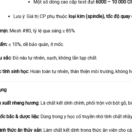
Một số dòng cao cấp test đạt
6000 – 10 000 C
Lưu ý: Giá trị CP phụ thuộc
loại kim (spindle), tốc độ quay
mịn:
Mesh #80, tỷ lệ qua sàng ≥ 85%.
 ẩm:
≤ 10%, dễ bảo quản, ít mốc.
 sắc:
Đỏ nâu tự nhiên, sạch, không lẫn tạp chất.
 tính sinh học:
Hoàn toàn tự nhiên, thân thiện môi trường, không h
ụng
 xuất nhang hương:
Là chất kết dính chính, phối trộn với bột gỗ, b
ốc bắc & dược liệu:
Dùng trong y học cổ truyền nhờ tính chất nhầy,
nh thức ăn thủy sản:
Làm chất kết dính trong thức ăn viên cho cá