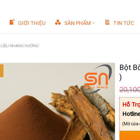
GIỚI THIỆU
SẢN PHẨM
TIN TỨC
 LIỆU NHANG HƯƠNG
Bột Bờ
)
20,10
Hỗ Trợ
Hotlin
(Mở cửa 