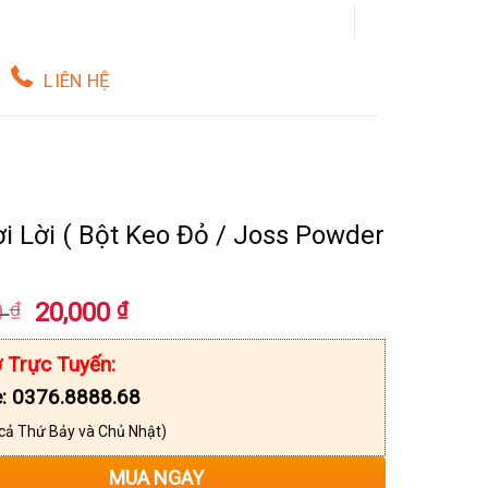
LIÊN HỆ
i Lời ( Bột Keo Đỏ / Joss Powder
Giá
Giá
0
₫
20,000
₫
gốc
hiện
là:
tại
 Trực Tuyến:
20,100 ₫.
là:
e: 0376.8888.68
20,000 ₫.
cả Thứ Bảy và Chủ Nhật)
MUA NGAY