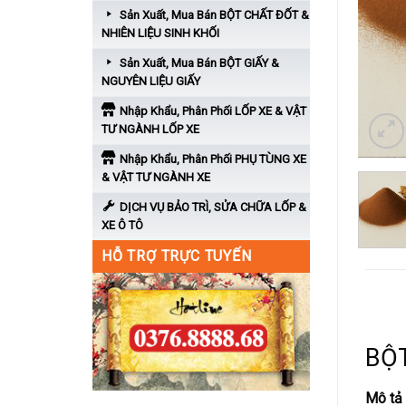
Sản Xuất, Mua Bán BỘT CHẤT ĐỐT &
NHIÊN LIỆU SINH KHỐI
Sản Xuất, Mua Bán BỘT GIẤY &
NGUYÊN LIỆU GIẤY
Nhập Khẩu, Phân Phối LỐP XE & VẬT
TƯ NGÀNH LỐP XE
Nhập Khẩu, Phân Phối PHỤ TÙNG XE
& VẬT TƯ NGÀNH XE
DỊCH VỤ BẢO TRÌ, SỬA CHỮA LỐP &
XE Ô TÔ
HỖ TRỢ TRỰC TUYẾN
MÔ T
BỘT
Mô tả