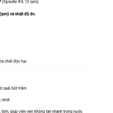
P
(Spindle #4, 12 rpm).
 (rpm) và nhiệt độ đo
.
óa chất độc hại.
ột quế, bột trầm.
 nhớt.
, tôm, giúp viên nén không tan nhanh trong nước.