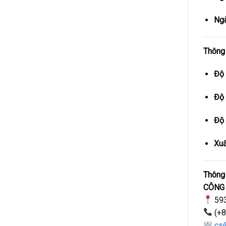
Ngà
Thông 
Độ 
Độ 
Độ
Xuấ
Thông 
CÔNG
593
(+8
cs