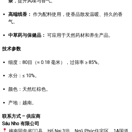
茶
，提升风味与香气。
高端线香：
作为配料使用，使香品散发温暖、持久的香
气。
中草药与保健品：
可应用于天然药材和养生产品。
技术参数
细度：80目（≈ 0.18 毫米），过筛率 ≥ 85%。
水分：≤ 10%。
颜色：天然红棕色。
产地：越南。
联系方式 – 供应商
Sáu Nho 有限公司
越南同奈省𣛠𣍲县，Hố Nai 3坊，Ngũ Phúc住宅区，1A国道