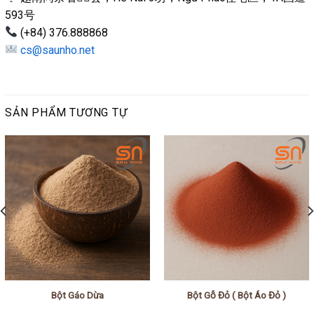
593号
(+84) 376.888868
cs@saunho.net
SẢN PHẨM TƯƠNG TỰ
Bột Gáo Dừa
Bột Gỗ Đỏ ( Bột Áo Đỏ )