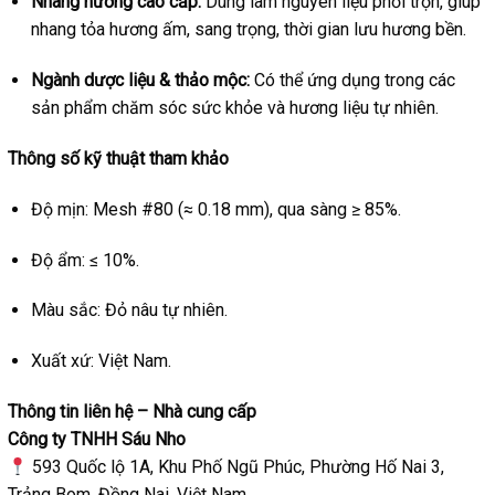
Nhang hương cao cấp:
Dùng làm nguyên liệu phối trộn, giúp
nhang tỏa hương ấm, sang trọng, thời gian lưu hương bền.
Ngành dược liệu & thảo mộc:
Có thể ứng dụng trong các
sản phẩm chăm sóc sức khỏe và hương liệu tự nhiên.
Thông số kỹ thuật tham khảo
Độ mịn: Mesh #80 (≈ 0.18 mm), qua sàng ≥ 85%.
Độ ẩm: ≤ 10%.
Màu sắc: Đỏ nâu tự nhiên.
Xuất xứ: Việt Nam.
Thông tin liên hệ – Nhà cung cấp
Công ty TNHH Sáu Nho
593 Quốc lộ 1A, Khu Phố Ngũ Phúc, Phường Hố Nai 3,
Trảng Bom, Đồng Nai, Việt Nam