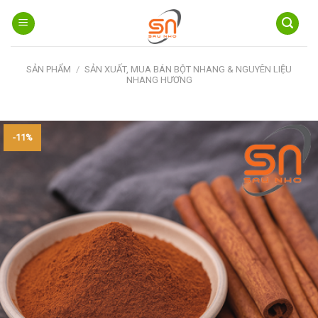
Skip
to
content
SẢN PHẨM
/
SẢN XUẤT, MUA BÁN BỘT NHANG & NGUYÊN LIỆU
NHANG HƯƠNG
-11%