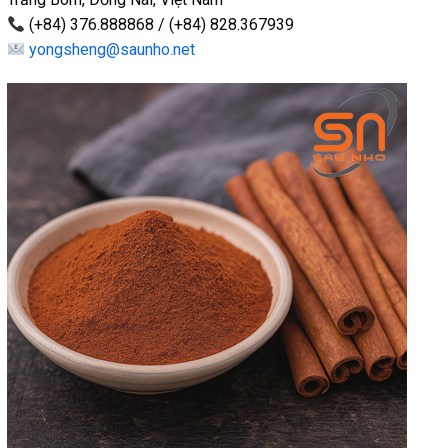
(+84) 376.888868 / (+84) 828.367939
yongsheng@saunho.net