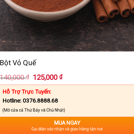
Bột Vỏ Quế
Giá
Giá
140,000
₫
125,000
₫
gốc
hiện
là:
tại
Hỗ Trợ Trực Tuyến:
140,000 ₫.
là:
Hotline: 0376.8888.68
125,000 ₫.
(Mở cửa cả Thứ Bảy và Chủ Nhật)
MUA NGAY
Gọi điện xác nhận và giao hàng tận nơi