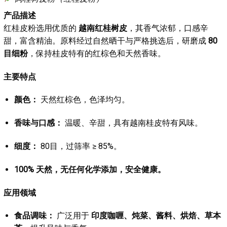
产品描述
红桂皮粉选用优质的
越南红桂树皮
，其香气浓郁，口感辛
甜，富含精油。原料经过自然晒干与严格挑选后，研磨成
80
目细粉
，保持桂皮特有的红棕色和天然香味。
主要特点
颜色：
天然红棕色，色泽均匀。
香味与口感：
温暖、辛甜，具有越南桂皮特有风味。
细度：
80目，过筛率 ≥ 85%。
100% 天然，无任何化学添加，安全健康。
应用领域
食品调味：
广泛用于
印度咖喱、炖菜、酱料、烘焙、草本