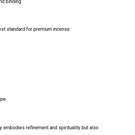
nd binding.
hest standard for premium incense.
ope.
y embodies refinement and spirituality but also