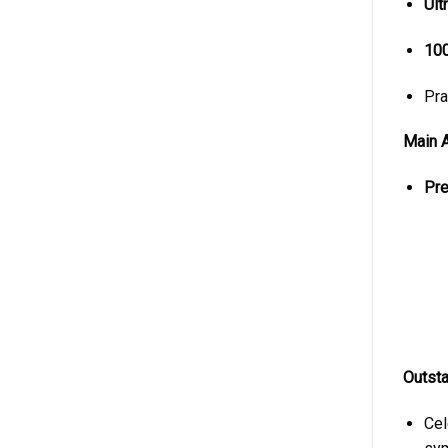
Ult
100
Pra
Main A
Pre
Outsta
Cel