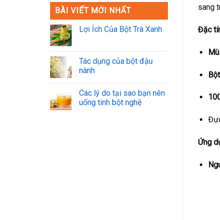
sang t
BÀI VIẾT MỚI NHẤT
Lợi Ích Của Bột Trà Xanh
Đặc tí
Mùi
Tác dụng của bột đậu
nành
Bột
Các lý do tại sao bạn nên
100
uống tinh bột nghệ
Đượ
Ứng dụ
Ngu