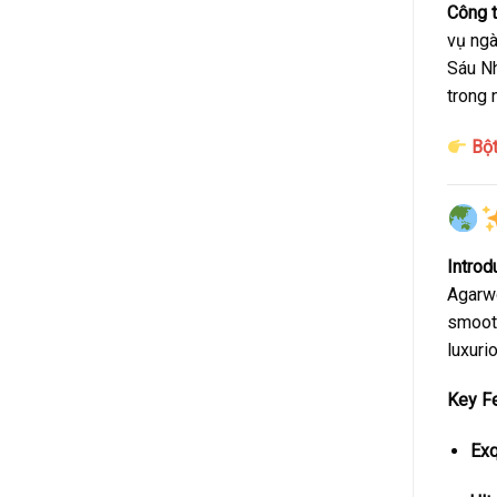
Công 
vụ ngà
Sáu N
trong 
Bột
Introd
Agarwo
smoot
luxuri
Key Fe
Exq