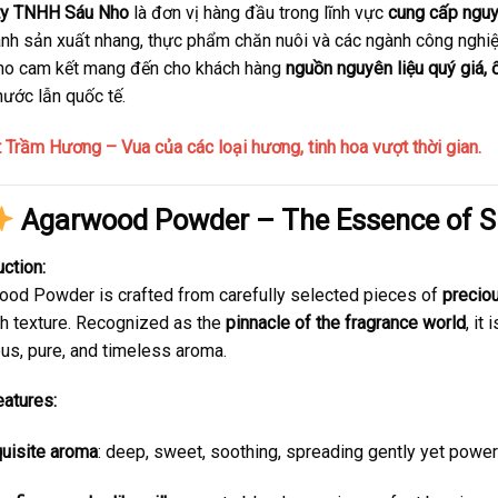
ty TNHH Sáu Nho
là đơn vị hàng đầu trong lĩnh vực
cung cấp nguy
nh sản xuất nhang, thực phẩm chăn nuôi và các ngành công nghiệp
ho cam kết mang đến cho khách hàng
nguồn nguyên liệu quý giá, 
nước lẫn quốc tế.
 Trầm Hương – Vua của các loại hương, tinh hoa vượt thời gian.
Agarwood Powder – The Essence of 
uction:
od Powder is crafted from carefully selected pieces of
precio
h texture. Recognized as the
pinnacle of the fragrance world
, it
ous, pure, and timeless aroma.
atures:
uisite aroma
: deep, sweet, soothing, spreading gently yet power