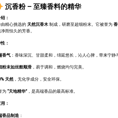
沉香粉 – 至臻香料的精华
介绍：
粉由精心挑选的
天然沉香木
制成，研磨至超细粉末。它被誉为
香
纯净而恒久的芳香。
特性：
越香气
：香味深沉、甘甜柔和，绵延悠长，沁人心脾，带来宁静
细粉末如丝般顺滑
，易于调和，燃烧均匀完美。
0% 天然
，无化学成分，安全环保。
誉为
“天地精华”
，是高端香品的最高标准。
应用：
端香品制造
：