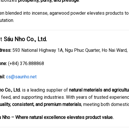
mbolizes
prosperity, purity, and prestige
.
n blended into incense, agarwood powder elevates products t
utation.
ut
Sáu Nho Co., Ltd.
ress:
593 National Highway 1A, Ngu Phuc Quarter, Ho Nai Ward, 
ne:
(+84) 376.888868
il:
cs@saunho.net
o Co., Ltd.
is a leading supplier of
natural materials and agricult
 feed, and supporting industries. With years of trusted experie
uality, consistent, and premium materials
, meeting both domestic
 Nho – Where natural excellence elevates product value.