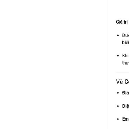
Giá trị
Đượ
biể
Khi
thư
Về
C
Địa
Điệ
Ema