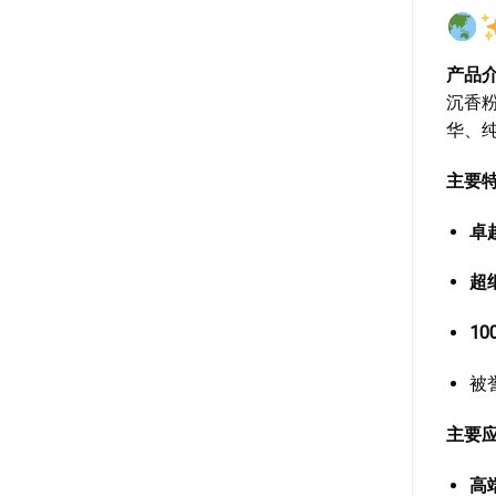
产品
沉香
华、
主要
卓
超
10
被
主要
高