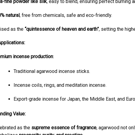
ra-fine powder like silk
, easy to blend, ensuring perfect burning a
% natural
, free from chemicals, safe and eco-friendly.
ised as the
“quintessence of heaven and earth”
, setting the hig
pplications:
mium incense production
:
Traditional agarwood incense sticks.
Incense coils, rings, and meditation incense.
Export-grade incense for Japan, the Middle East, and Eur
nding Value:
ebrated as the
supreme essence of fragrance
, agarwood not onl