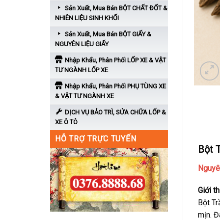
Sản Xuất, Mua Bán BỘT CHẤT ĐỐT &
NHIÊN LIỆU SINH KHỐI
Sản Xuất, Mua Bán BỘT GIẤY &
NGUYÊN LIỆU GIẤY
Nhập Khẩu, Phân Phối LỐP XE & VẬT
TƯ NGÀNH LỐP XE
Nhập Khẩu, Phân Phối PHỤ TÙNG XE
& VẬT TƯ NGÀNH XE
DỊCH VỤ BẢO TRÌ, SỬA CHỮA LỐP &
MÔ T
XE Ô TÔ
HỖ TRỢ TRỰC TUYẾN
Bột 
Nguyên
Giới th
Bột T
mịn. Đ