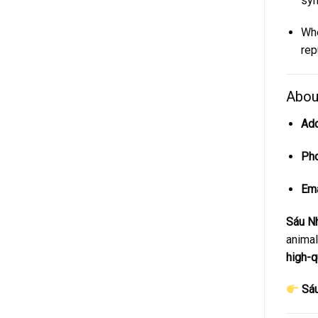
sy
Whe
rep
Abo
Add
Pho
Ema
Sáu Nh
animal
high-q
Sáu