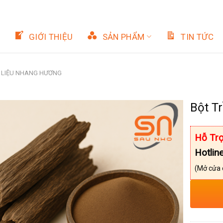
GIỚI THIỆU
SẢN PHẨM
TIN TỨC
 LIỆU NHANG HƯƠNG
Bột T
Hỗ Trợ
Hotlin
(Mở cửa 