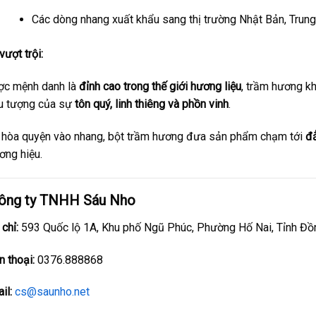
Các dòng nhang xuất khẩu sang thị trường Nhật Bản, Trung
 vượt trội:
c mệnh danh là
đỉnh cao trong thế giới hương liệu
, trầm hương k
u tượng của sự
tôn quý, linh thiêng và phồn vinh
.
 hòa quyện vào nhang, bột trầm hương đưa sản phẩm chạm tới
đ
ơng hiệu.
ông ty TNHH Sáu Nho
 chỉ:
593 Quốc lộ 1A, Khu phố Ngũ Phúc, Phường Hố Nai, Tỉnh Đồn
n thoại:
0376.888868
il:
cs@saunho.net