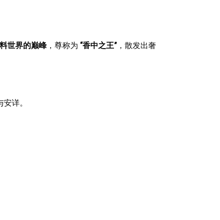
料世界的巅峰
，尊称为
“香中之王”
，散发出奢
与安详。