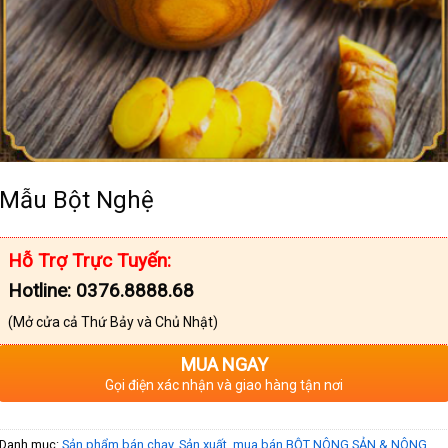
Mẫu Bột Nghệ
Hỗ Trợ Trực Tuyến:
Hotline: 0376.8888.68
(Mở cửa cả Thứ Bảy và Chủ Nhật)
MUA NGAY
Gọi điện xác nhận và giao hàng tận nơi
Danh mục:
Sản phẩm bán chạy
,
Sản xuất, mua bán BỘT NÔNG SẢN & NÔNG