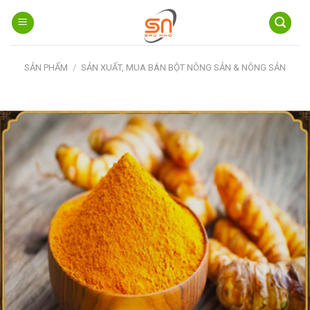
Skip
to
content
SẢN PHẨM
/
SẢN XUẤT, MUA BÁN BỘT NÔNG SẢN & NÔNG SẢN