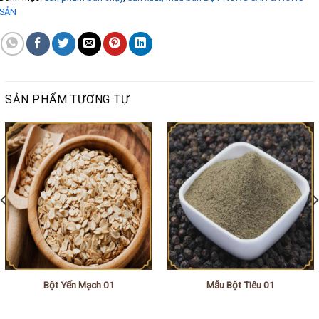
SẢN
SẢN PHẨM TƯƠNG TỰ
Bột Yến Mạch 01
Mẫu Bột Tiêu 01