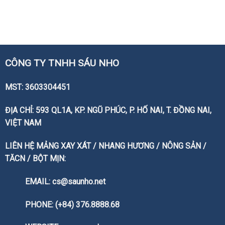
CÔNG TY TNHH SÁU NHO
MST: 3603304451
ĐỊA CHỈ: 593 QL1A, KP. NGŨ PHÚC, P. HỐ NAI, T. ĐỒNG NAI,
VIỆT NAM
LIÊN HỆ MẢNG XAY XÁT / NHANG HƯƠNG / NÔNG SẢN /
TĂCN / BỘT MỊN:
EMAIL: cs@saunho.net
PHONE: (+84) 376.8888.68