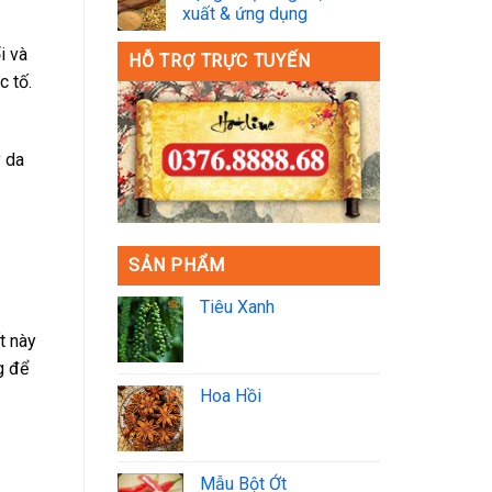
xuất & ứng dụng
i và
HỖ TRỢ TRỰC TUYẾN
c tố.
y da
SẢN PHẨM
Tiêu Xanh
t này
g để
Hoa Hồi
Mẫu Bột Ớt