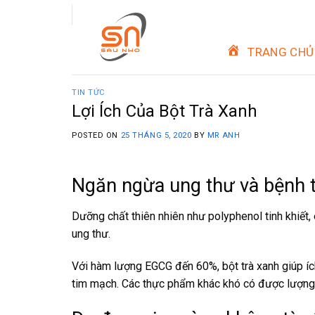
Skip
to
content
TRANG CHỦ
TIN TỨC
Lợi Ích Của Bột Trà Xanh
POSTED ON
25 THÁNG 5, 2020
BY
MR ANH
Ngăn ngừa ung thư và bệnh
Dưỡng chất thiên nhiên như polyphenol tinh khiết,
ung thư.
Với hàm lượng EGCG đến 60%, bột trà xanh giúp íc
tim mạch. Các thực phẩm khác khó có được lượng l