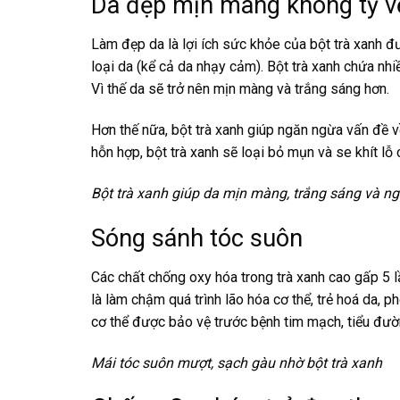
Da đẹp mịn màng không tỳ v
Làm đẹp da là lợi ích sức khỏe của bột trà xanh đư
loại da (kể cả da nhạy cảm). Bột trà xanh chứa nhiều
Vì thế da sẽ trở nên mịn màng và trắng sáng hơn.
Hơn thế nữa, bột trà xanh giúp ngăn ngừa vấn đề 
hỗn hợp, bột trà xanh sẽ loại bỏ mụn và se khít lỗ
Bột trà xanh giúp da mịn màng, trắng sáng và n
Sóng sánh tóc suôn
Các chất chống oxy hóa trong trà xanh cao gấp 5 lần
là làm chậm quá trình lão hóa cơ thể, trẻ hoá da,
cơ thể được bảo vệ trước bệnh tim mạch, tiểu đư
Mái tóc suôn mượt, sạch gàu nhờ bột trà xanh