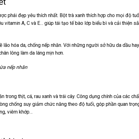
ết
ợc phái đẹp yêu thích nhất. Bột trà xanh thích hợp cho mọi độ tuổ
 vitamin A, C và E… giúp tái tạo tế bào lớp biểu bì và cải thiện sắ
về lão hóa da, chống nếp nhăn. Với những người sở hữu da dầu ha
 chân lông làm da láng mịn hơn.
gừa nếp nhăn
 trong thịt, cá, rau xanh và trái cây. Công dụng chính của các chấ
 phòng chống suy giảm chức năng theo độ tuổi, góp phần quan trọn
ờng, viêm khớp…