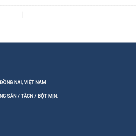
T. ĐỒNG NAI, VIỆT NAM
G SẢN / TĂCN / BỘT MỊN: