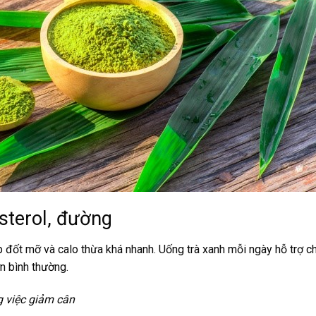
sterol, đường
 đốt mỡ và calo thừa khá nhanh. Uống trà xanh mỗi ngày hỗ trợ c
ơn bình thường.
g việc giảm cân