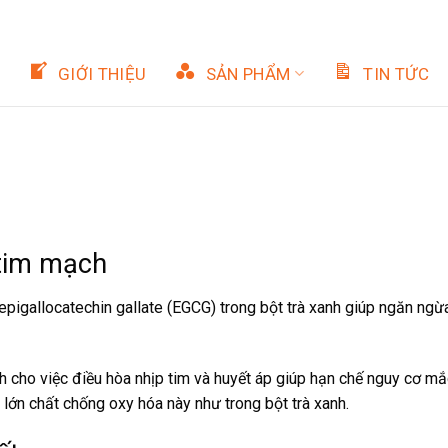
GIỚI THIỆU
SẢN PHẨM
TIN TỨC
 tim mạch
 epigallocatechin gallate (EGCG) trong bột trà xanh giúp ngăn ngừ
h cho việc điều hòa nhịp tim và huyết áp giúp hạn chế nguy cơ m
ớn chất chống oxy hóa này như trong bột trà xanh.