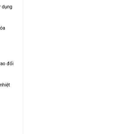
ử dụng
hóa
rao đổi
nhiệt