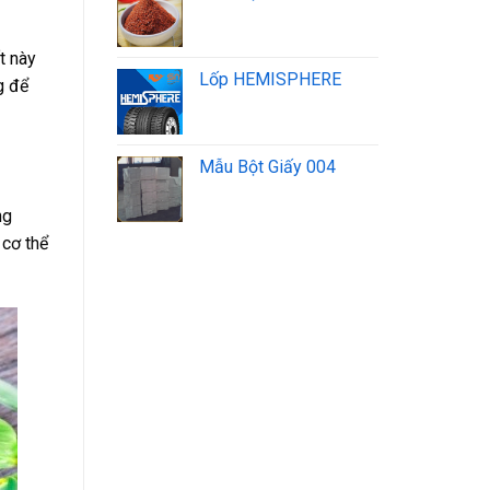
t này
Lốp HEMISPHERE
g để
Mẫu Bột Giấy 004
ng
 cơ thể