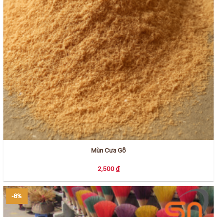
Mùn Cưa Gỗ
2,500
₫
-8%