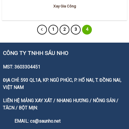
Xay Gia Công
1
2
3
4
CÔNG TY TNHH SÁU NHO
MST: 3603304451
ĐỊA CHỈ: 593 QL1A, KP. NGŨ PHÚC, P. HỐ NAI, T. ĐỒNG NAI,
VIỆT NAM
LIÊN HỆ MẢNG XAY XÁT / NHANG HƯƠNG / NÔNG SẢN /
TĂCN / BỘT MỊN:
EMAIL: cs@saunho.net