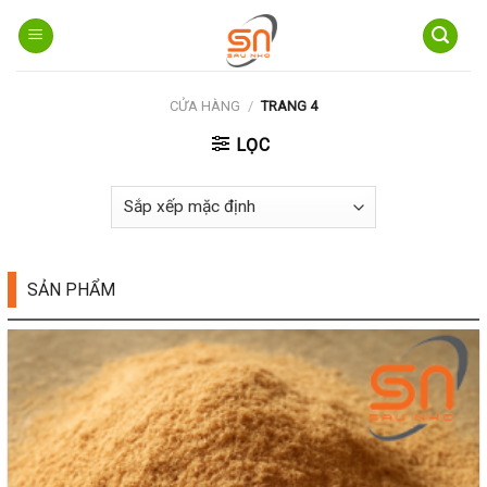
Skip
to
content
CỬA HÀNG
/
TRANG 4
LỌC
SẢN PHẨM