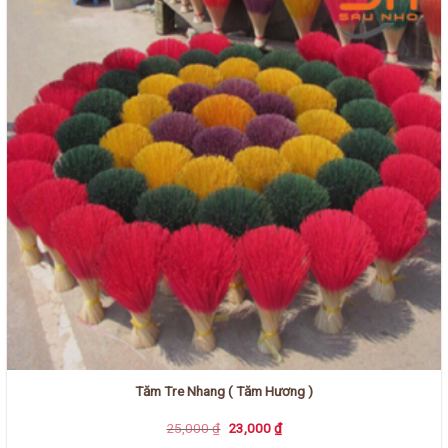
Tăm Tre Nhang ( Tăm Hương )
Giá
Giá
25,000
₫
23,000
₫
gốc
hiện