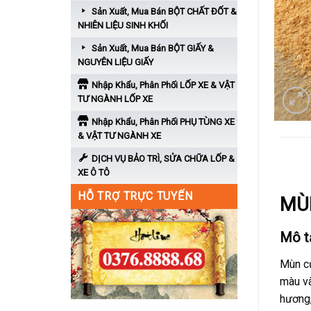
Sản Xuất, Mua Bán BỘT CHẤT ĐỐT &
NHIÊN LIỆU SINH KHỐI
Sản Xuất, Mua Bán BỘT GIẤY &
NGUYÊN LIỆU GIẤY
Nhập Khẩu, Phân Phối LỐP XE & VẬT
TƯ NGÀNH LỐP XE
Nhập Khẩu, Phân Phối PHỤ TÙNG XE
& VẬT TƯ NGÀNH XE
DỊCH VỤ BẢO TRÌ, SỬA CHỮA LỐP &
MÔ T
XE Ô TÔ
HỖ TRỢ TRỰC TUYẾN
MÙN
Mô t
Mùn cư
màu và
hương,