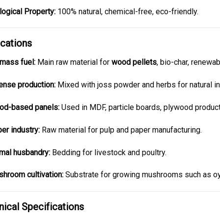
logical Property:
100% natural, chemical-free, eco-friendly.
ications
mass fuel:
Main raw material for
wood pellets
, bio-char, renewab
ense production:
Mixed with joss powder and herbs for natural i
d-based panels:
Used in MDF, particle boards, plywood product
er industry:
Raw material for pulp and paper manufacturing.
mal husbandry:
Bedding for livestock and poultry.
hroom cultivation:
Substrate for growing mushrooms such as oyste
ical Specifications