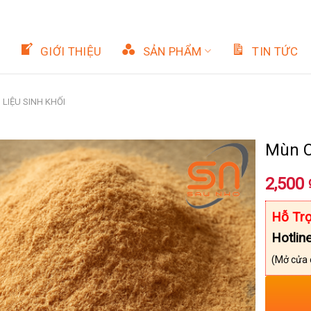
GIỚI THIỆU
SẢN PHẨM
TIN TỨC
LIỆU SINH KHỐI
Mùn 
2,500
Hỗ Trợ
Hotlin
(Mở cửa 