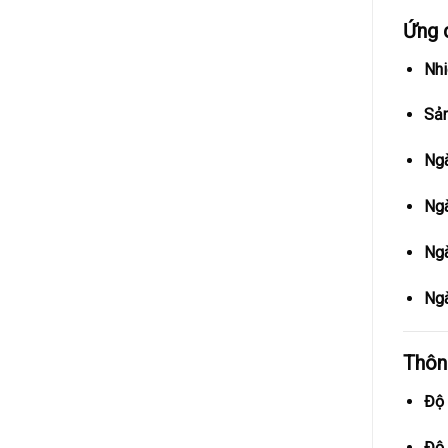
Ứng 
Nhi
Sản
Ngà
Ngà
Ngà
Ngà
Thôn
Độ 
Độ