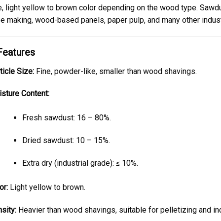
e, light yellow to brown color depending on the wood type. Sawd
e making, wood-based panels, paper pulp, and many other industr
Features
ticle Size:
Fine, powder-like, smaller than wood shavings.
sture Content:
Fresh sawdust: 16 – 80%.
Dried sawdust: 10 – 15%.
Extra dry (industrial grade): ≤ 10%.
or:
Light yellow to brown.
sity:
Heavier than wood shavings, suitable for pelletizing and ind