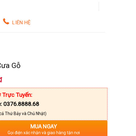
LIÊN HỆ
Cưa Gỗ
₫
 Trực Tuyến:
e: 0376.8888.68
cả Thứ Bảy và Chủ Nhật)
MUA NGAY
Gọi điện xác nhận và giao hàng tận nơi