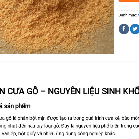
Danh mục:
Ả
 CƯA GỖ – NGUYÊN LIỆU SINH KHỐ
ả sản phẩm
a gỗ là phần bột mịn được tạo ra trong quá trình cưa xẻ, bào mòn 
ng nhạt đến nâu tùy loại gỗ. Đây là nguyên liệu phổ biến trong cá
 ván ép, bột giấy và nhiều ứng dụng công nghiệp khác.