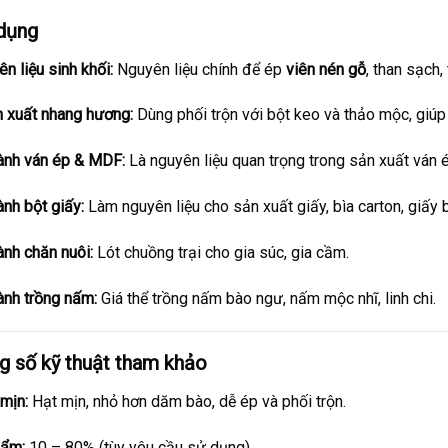
dụng
ên liệu sinh khối:
Nguyên liệu chính để ép
viên nén gỗ
, than sạch,
 xuất nhang hương:
Dùng phối trộn với bột keo và thảo mộc, giúp
nh ván ép & MDF:
Là nguyên liệu quan trọng trong sản xuất ván 
nh bột giấy:
Làm nguyên liệu cho sản xuất giấy, bìa carton, giấy b
nh chăn nuôi:
Lót chuồng trại cho gia súc, gia cầm.
nh trồng nấm:
Giá thể trồng nấm bào ngư, nấm mộc nhĩ, linh chi.
g số kỹ thuật tham khảo
mịn:
Hạt mịn, nhỏ hơn dăm bào, dễ ép và phối trộn.
 ẩm:
10 – 80% (tùy yêu cầu sử dụng).