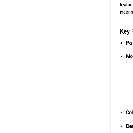
textur
incens
Key 
Par
Moi
Col
Den