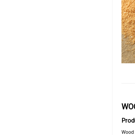
WO
Prod
Wood s