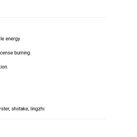
le energy.
ncense burning.
ion.
r, shiitake, lingzhi.