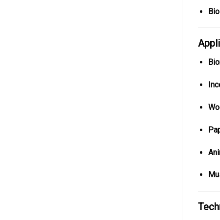
Bio
Appl
Bio
Inc
Woo
Pap
Ani
Mus
Techn