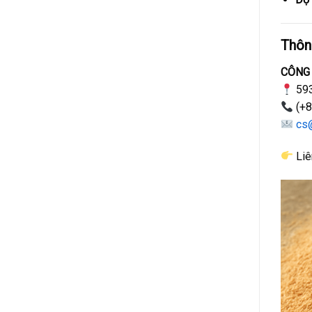
Thông
CÔNG
593
(+8
cs
Liê