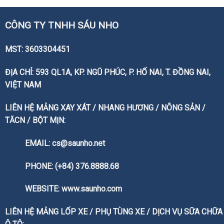
CÔNG TY TNHH SÁU NHO
MST: 3603304451
ĐỊA CHỈ: 593 QL1A, KP. NGŨ PHÚC, P. HỐ NAI, T. ĐỒNG NAI,
VIỆT NAM
LIÊN HỆ MẢNG XAY XÁT / NHANG HƯƠNG / NÔNG SẢN /
TĂCN / BỘT MỊN:
EMAIL: cs@saunho.net
PHONE: (+84) 376.8888.68
WEBSITE:
www.saunho.com
LIÊN HỆ MẢNG LỐP XE / PHỤ TÙNG XE / DỊCH VỤ SỮA CHỮA