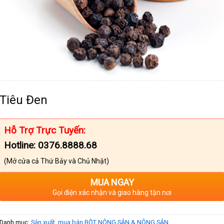
Tiêu Đen
Hỗ Trợ Trực Tuyến:
Hotline: 0376.8888.68
(Mở cửa cả Thứ Bảy và Chủ Nhật)
MUA NGAY
Gọi điện xác nhận và giao hàng tận nơi
Danh mục:
Sản xuất, mua bán BỘT NÔNG SẢN & NÔNG SẢN