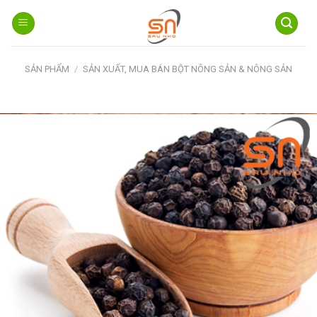
Skip
to
content
SẢN PHẨM
/
SẢN XUẤT, MUA BÁN BỘT NÔNG SẢN & NÔNG SẢN