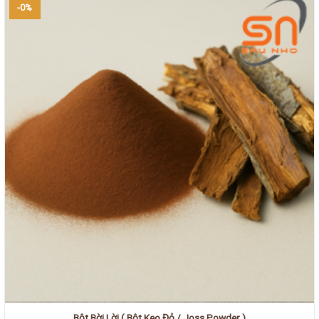
-0%
Bột Bời Lời ( Bột Keo Đỏ / Joss Powder )