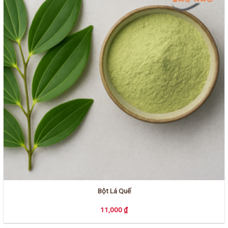
Bột Lá Quế
11,000
₫