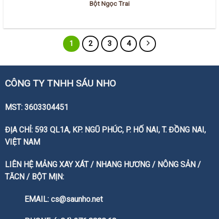
Bột Ngọc Trai
1
2
3
4
CÔNG TY TNHH SÁU NHO
MST: 3603304451
ĐỊA CHỈ: 593 QL1A, KP. NGŨ PHÚC, P. HỐ NAI, T. ĐỒNG NAI,
VIỆT NAM
LIÊN HỆ MẢNG XAY XÁT / NHANG HƯƠNG / NÔNG SẢN /
TĂCN / BỘT MỊN:
EMAIL: cs@saunho.net