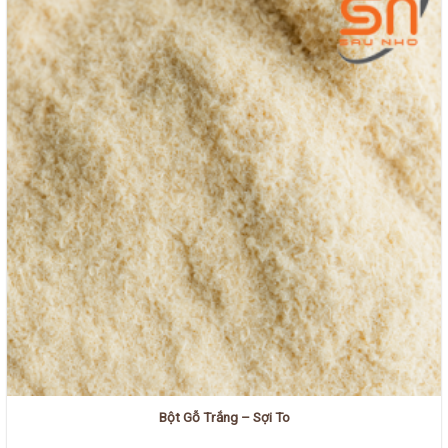
Bột Gỗ Trắng – Sợi To