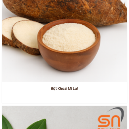
Bột Khoai Mì Lát