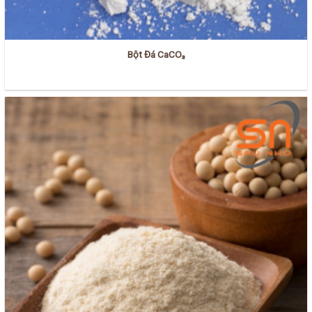
Bột Đá CaCO₃