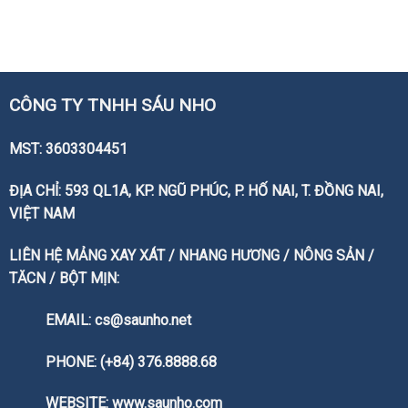
CÔNG TY TNHH SÁU NHO
MST: 3603304451
ĐỊA CHỈ: 593 QL1A, KP. NGŨ PHÚC, P. HỐ NAI, T. ĐỒNG NAI,
VIỆT NAM
LIÊN HỆ MẢNG XAY XÁT / NHANG HƯƠNG / NÔNG SẢN /
TĂCN / BỘT MỊN:
EMAIL: cs@saunho.net
PHONE: (+84) 376.8888.68
WEBSITE:
www.saunho.com