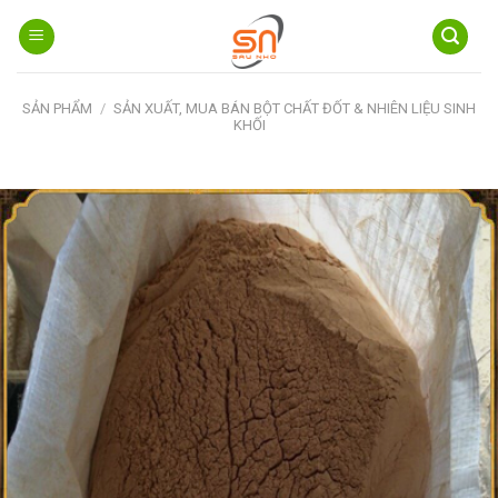
Skip
to
content
SẢN PHẨM
/
SẢN XUẤT, MUA BÁN BỘT CHẤT ĐỐT & NHIÊN LIỆU SINH
KHỐI