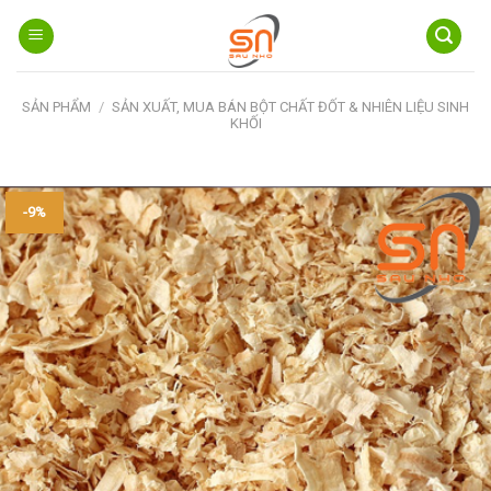
Skip
to
content
SẢN PHẨM
/
SẢN XUẤT, MUA BÁN BỘT CHẤT ĐỐT & NHIÊN LIỆU SINH
KHỐI
-9%