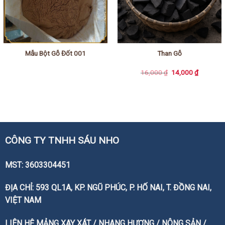
Mẫu Bột Gỗ Đốt 001
Than Gỗ
Giá
Giá
16,000
₫
14,000
₫
gốc
hiện
là:
tại
16,000 ₫.
là:
14,000 ₫
CÔNG TY TNHH SÁU NHO
MST: 3603304451
ĐỊA CHỈ: 593 QL1A, KP. NGŨ PHÚC, P. HỐ NAI, T. ĐỒNG NAI,
VIỆT NAM
LIÊN HỆ MẢNG XAY XÁT / NHANG HƯƠNG / NÔNG SẢN /