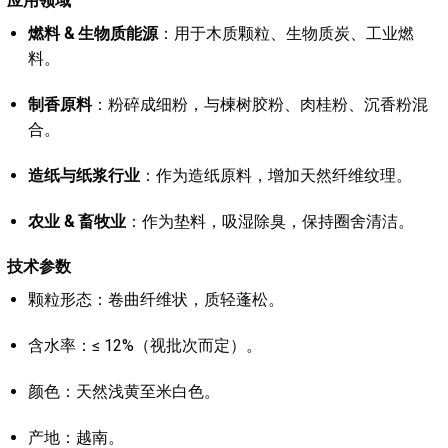
应用领域
燃料 & 生物质能源
：用于木质颗粒、生物质炭、工业燃
料。
制香原料
：粉碎成细粉，与楝树胶粉、肉桂粉、沉香粉混
合。
造纸与纸浆行业
：作为造纸原料，增加天然纤维纹理。
农业 & 畜牧业
：作为垫料，吸湿除臭，保持圈舍清洁。
技术参数
颗粒形态：卷曲纤维状，质轻蓬松。
含水率：≤ 12%（视批次而定）。
颜色：天然浅黄至米白色。
产地：越南。