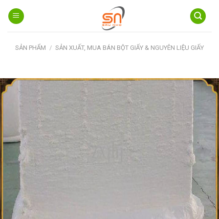
Skip
to
content
SẢN PHẨM
/
SẢN XUẤT, MUA BÁN BỘT GIẤY & NGUYÊN LIỆU GIẤY