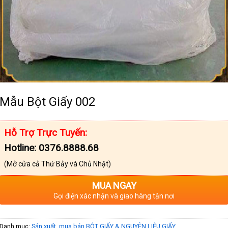
Mẫu Bột Giấy 002
Hỗ Trợ Trực Tuyến:
Hotline: 0376.8888.68
(Mở cửa cả Thứ Bảy và Chủ Nhật)
MUA NGAY
Gọi điện xác nhận và giao hàng tận nơi
Danh mục:
Sản xuất, mua bán BỘT GIẤY & NGUYÊN LIỆU GIẤY