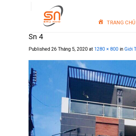
Skip
to
content
TRANG CHỦ
Sn 4
Published
26 Tháng 5, 2020
at
1280 × 800
in
Giới 