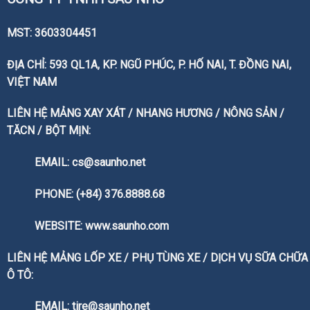
MST: 3603304451
ĐỊA CHỈ: 593 QL1A, KP. NGŨ PHÚC, P. HỐ NAI, T. ĐỒNG NAI,
VIỆT NAM
LIÊN HỆ MẢNG XAY XÁT / NHANG HƯƠNG / NÔNG SẢN /
TĂCN / BỘT MỊN:
EMAIL: cs@saunho.net
PHONE: (+84) 376.8888.68
WEBSITE:
www.saunho.com
LIÊN HỆ MẢNG LỐP XE / PHỤ TÙNG XE / DỊCH VỤ SỮA CHỮA
Ô TÔ:
EMAIL: tire@saunho.net