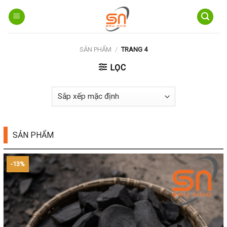
Skip
to
content
SẢN PHẨM
/
TRANG 4
LỌC
SẢN PHẨM
-13%