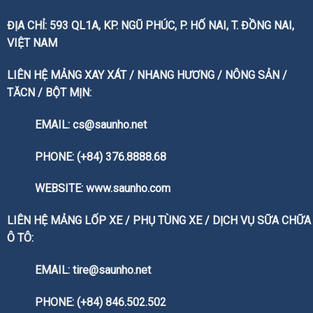
ĐỊA CHỈ: 593 QL1A, KP. NGŨ PHÚC, P. HỐ NAI, T. ĐỒNG NAI,
VIỆT NAM
LIÊN HỆ MẢNG XAY XÁT / NHANG HƯƠNG / NÔNG SẢN /
TĂCN / BỘT MỊN:
EMAIL: cs@saunho.net
PHONE: (+84) 376.8888.68
WEBSITE:
www.saunho.com
LIÊN HỆ MẢNG LỐP XE / PHỤ TÙNG XE / DỊCH VỤ SỮA CHỮA
Ô TÔ:
EMAIL: tire@saunho.net
PHONE: (+84) 846.502.502