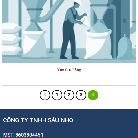
Xay Gia Công
1
2
3
4
CÔNG TY TNHH SÁU NHO
MST: 3603304451