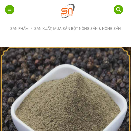
Skip
to
content
SẢN PHẨM
/
SẢN XUẤT, MUA BÁN BỘT NÔNG SẢN & NÔNG SẢN