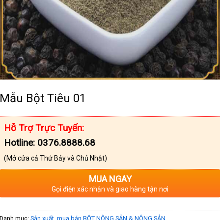
Mẫu Bột Tiêu 01
Hỗ Trợ Trực Tuyến:
Hotline: 0376.8888.68
(Mở cửa cả Thứ Bảy và Chủ Nhật)
MUA NGAY
Gọi điện xác nhận và giao hàng tận nơi
Danh mục:
Sản xuất, mua bán BỘT NÔNG SẢN & NÔNG SẢN