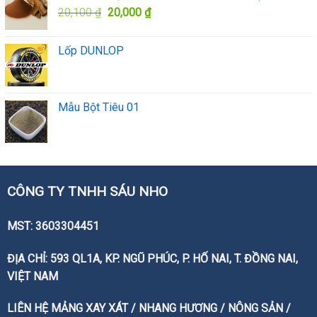
Giá
Giá
20,100
₫
20,000
₫
gốc
hiện
là:
tại
Lốp DUNLOP
20,100 ₫.
là:
20,000 ₫.
Mẫu Bột Tiêu 01
CÔNG TY TNHH SÁU NHO
MST: 3603304451
ĐỊA CHỈ: 593 QL1A, KP. NGŨ PHÚC, P. HỐ NAI, T. ĐỒNG NAI,
VIỆT NAM
LIÊN HỆ MẢNG XAY XÁT / NHANG HƯƠNG / NÔNG SẢN /