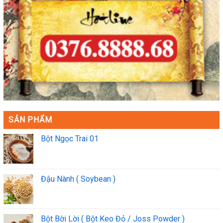
SẢN PHẨM
Bột Ngọc Trai 01
Đậu Nành ( Soybean )
Bột Bời Lời ( Bột Keo Đỏ / Joss Powder )