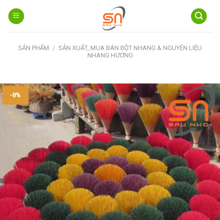
Skip
to
content
SẢN PHẨM
/
SẢN XUẤT, MUA BÁN BỘT NHANG & NGUYÊN LIỆU
NHANG HƯƠNG
-8%