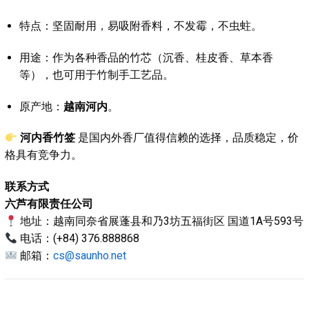
特点：坚固耐用，易吸附香料，不发霉，不虫蛀。
用途：作为各种香品的竹芯（沉香、桂皮香、草本香
等），也可用于竹制手工艺品。
原产地：
越南河内
。
河内香竹签
是国内外香厂值得信赖的选择，品质稳定，价
格具有竞争力。
联系方式
六芦有限责任公司
地址：越南同奈省展蓬县和乃3坊五福街区 国道1A号593号
电话：(+84) 376.888868
邮箱：
cs@saunho.net