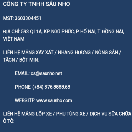
CÔNG TY TNHH SÁU NHO
MST: 3603304451
ĐỊA CHỈ: 593 QL1A, KP. NGŨ PHÚC, P. HỐ NAI, T. ĐỒNG NAI,
VIỆT NAM
LIÊN HỆ MẢNG XAY XÁT / NHANG HƯƠNG / NÔNG SẢN /
TĂCN / BỘT MỊN:
EMAIL: cs@saunho.net
PHONE: (+84) 376.8888.68
WEBSITE:
www.saunho.com
LIÊN HỆ MẢNG LỐP XE / PHỤ TÙNG XE / DỊCH VỤ SỮA CHỮA
Ô TÔ: