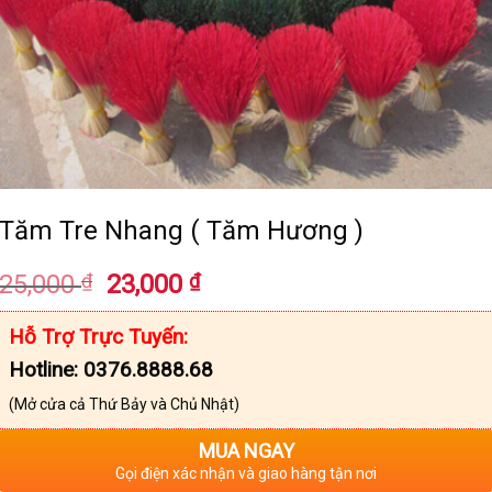
Tăm Tre Nhang ( Tăm Hương )
Giá
Giá
25,000
₫
23,000
₫
gốc
hiện
là:
tại
Hỗ Trợ Trực Tuyến:
25,000 ₫.
là:
Hotline: 0376.8888.68
23,000 ₫.
(Mở cửa cả Thứ Bảy và Chủ Nhật)
MUA NGAY
Gọi điện xác nhận và giao hàng tận nơi