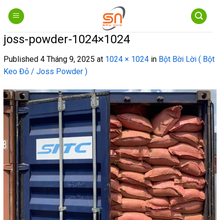
Skip
to
content
joss-powder-1024×1024
Published
4 Tháng 9, 2025
at
1024 × 1024
in
Bột Bời Lời ( Bột
Keo Đỏ / Joss Powder )