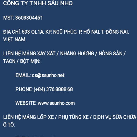
CÔNG TY TNHH SÁU NHO
MST: 3603304451
ĐỊA CHỈ: 593 QL1A, KP. NGŨ PHÚC, P. HỐ NAI, T. ĐỒNG NAI,
VIỆT NAM
LIÊN HỆ MẢNG XAY XÁT / NHANG HƯƠNG / NÔNG SẢN /
TĂCN / BỘT MỊN:
EMAIL: cs@saunho.net
PHONE: (+84) 376.8888.68
WEBSITE:
www.saunho.com
LIÊN HỆ MẢNG LỐP XE / PHỤ TÙNG XE / DỊCH VỤ SỮA CHỮA
Ô TÔ: