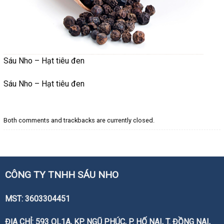
Sáu Nho – Hạt tiêu đen
Sáu Nho – Hạt tiêu đen
Both comments and trackbacks are currently closed.
CÔNG TY TNHH SÁU NHO
MST: 3603304451
ĐỊA CHỈ: 593 QL1A, KP. NGŨ PHÚC, P. HỐ NAI, T. ĐỒNG NAI,