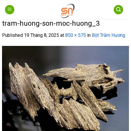
Skip
to
content
tram-huong-son-moc-huong_3
Published
19 Tháng 8, 2025
at
850 × 575
in
Bột Trầm Hương