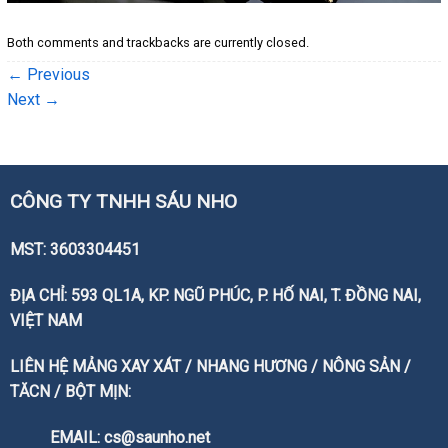
Both comments and trackbacks are currently closed.
←
Previous
Next
→
CÔNG TY TNHH SÁU NHO
MST: 3603304451
ĐỊA CHỈ: 593 QL1A, KP. NGŨ PHÚC, P. HỐ NAI, T. ĐỒNG NAI,
VIỆT NAM
LIÊN HỆ MẢNG XAY XÁT / NHANG HƯƠNG / NÔNG SẢN /
TĂCN / BỘT MỊN:
EMAIL: cs@saunho.net