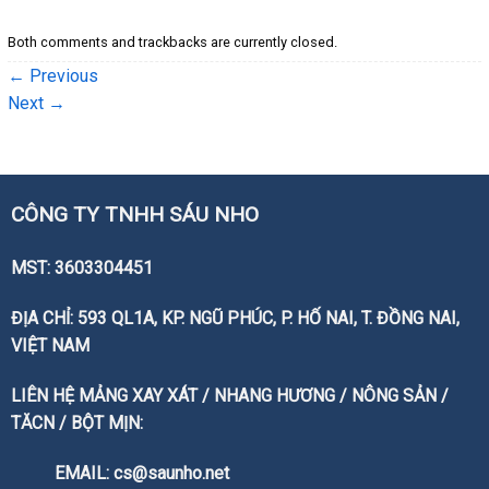
Both comments and trackbacks are currently closed.
←
Previous
Next
→
CÔNG TY TNHH SÁU NHO
MST: 3603304451
ĐỊA CHỈ: 593 QL1A, KP. NGŨ PHÚC, P. HỐ NAI, T. ĐỒNG NAI,
VIỆT NAM
LIÊN HỆ MẢNG XAY XÁT / NHANG HƯƠNG / NÔNG SẢN /
TĂCN / BỘT MỊN:
EMAIL: cs@saunho.net