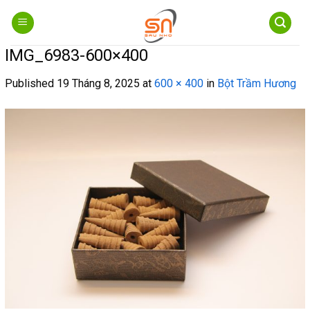
Skip
to
content
IMG_6983-600×400
Published
19 Tháng 8, 2025
at
600 × 400
in
Bột Trầm Hương