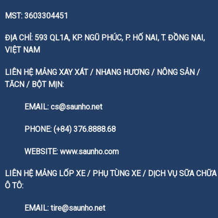
MST: 3603304451
ĐỊA CHỈ: 593 QL1A, KP. NGŨ PHÚC, P. HỐ NAI, T. ĐỒNG NAI,
VIỆT NAM
LIÊN HỆ MẢNG XAY XÁT / NHANG HƯƠNG / NÔNG SẢN /
TĂCN / BỘT MỊN:
EMAIL: cs@saunho.net
PHONE: (+84) 376.8888.68
WEBSITE:
www.saunho.com
LIÊN HỆ MẢNG LỐP XE / PHỤ TÙNG XE / DỊCH VỤ SỮA CHỮA
Ô TÔ:
EMAIL: tire@saunho.net