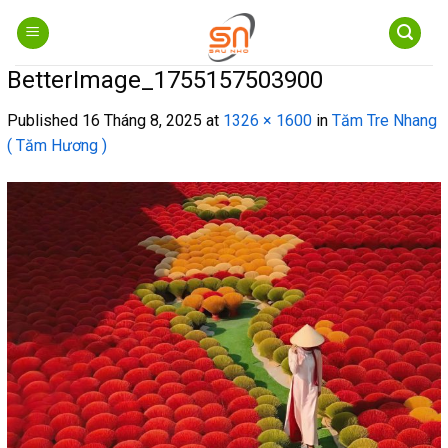
Skip
to
content
BetterImage_1755157503900
Published
16 Tháng 8, 2025
at
1326 × 1600
in
Tăm Tre Nhang
( Tăm Hương )