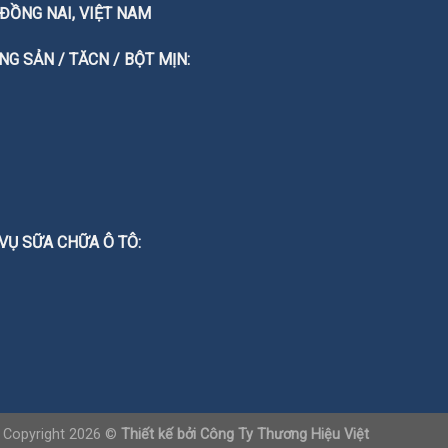
T. ĐỒNG NAI, VIỆT NAM
G SẢN / TĂCN / BỘT MỊN:
 VỤ SỮA CHỮA Ô TÔ:
Copyright 2026 ©
Thiết kế bởi
Công Ty Thương Hiệu Việt