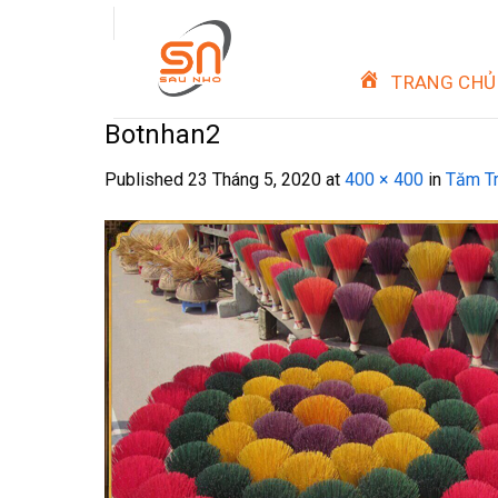
Skip
to
content
TRANG CHỦ
Botnhan2
Published
23 Tháng 5, 2020
at
400 × 400
in
Tăm Tr