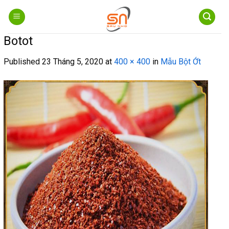
Skip
to
content
Botot
Published
23 Tháng 5, 2020
at
400 × 400
in
Mẫu Bột Ớt