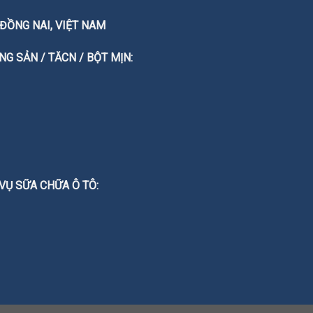
T. ĐỒNG NAI, VIỆT NAM
G SẢN / TĂCN / BỘT MỊN:
 VỤ SỮA CHỮA Ô TÔ: