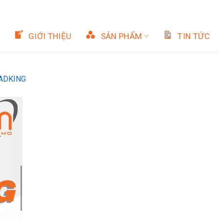
GIỚI THIỆU
SẢN PHẨM
TIN TỨC
ADKING