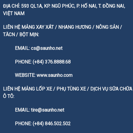
ĐỊA CHỈ: 593 QL1A, KP. NGŨ PHÚC, P. HỐ NAI, T. ĐỒNG NAI,
VIỆT NAM
LIÊN HỆ MẢNG XAY XÁT / NHANG HƯƠNG / NÔNG SẢN /
TĂCN / BỘT MỊN:
EMAIL: cs@saunho.net
PHONE: (+84) 376.8888.68
WEBSITE:
www.saunho.com
LIÊN HỆ MẢNG LỐP XE / PHỤ TÙNG XE / DỊCH VỤ SỮA CHỮA
Ô TÔ:
EMAIL: tire@saunho.net
PHONE: (+84) 846.502.502