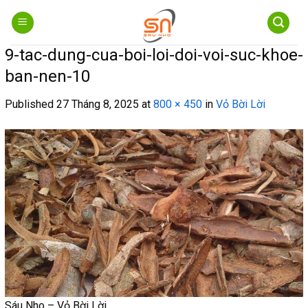
Skip
to
content
9-tac-dung-cua-boi-loi-doi-voi-suc-khoe-
ban-nen-10
Published
27 Tháng 8, 2025
at
800 × 450
in
Vỏ Bời Lời
Sáu Nho – Vỏ Bời Lời