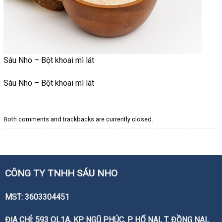
Sáu Nho – Bột khoai mì lát
Sáu Nho – Bột khoai mì lát
Both comments and trackbacks are currently closed.
CÔNG TY TNHH SÁU NHO
MST: 3603304451
ĐỊA CHỈ: 593 QL1A, KP. NGŨ PHÚC, P. HỐ NAI, T. ĐỒNG NAI,