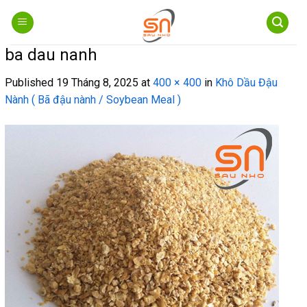
Skip
to
content
ba dau nanh
Published
19 Tháng 8, 2025
at
400 × 400
in
Khô Dầu Đậu
Nành ( Bã đậu nành / Soybean Meal )