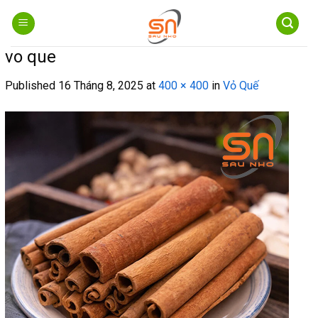
Skip
to
content
vo que
Published
16 Tháng 8, 2025
at
400 × 400
in
Vỏ Quế