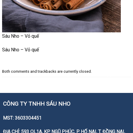
Sáu Nho – Vỏ quế
Sáu Nho – Vỏ quế
Both comments and trackbacks are currently closed.
CÔNG TY TNHH SÁU NHO
MST: 3603304451
ĐỊA CHỈ: 593 QL1A, KP. NGŨ PHÚC, P. HỐ NAI, T. ĐỒNG NAI,