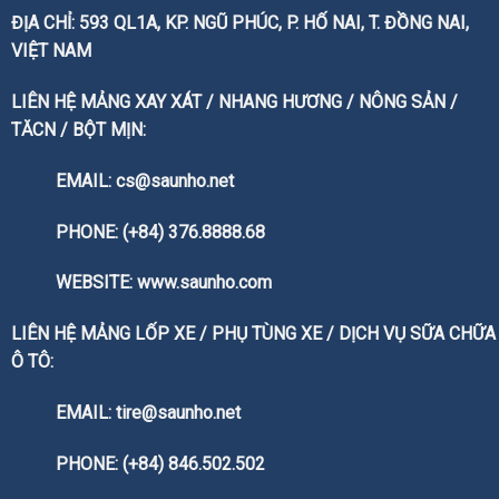
ĐỊA CHỈ: 593 QL1A, KP. NGŨ PHÚC, P. HỐ NAI, T. ĐỒNG NAI,
VIỆT NAM
LIÊN HỆ MẢNG XAY XÁT / NHANG HƯƠNG / NÔNG SẢN /
TĂCN / BỘT MỊN:
EMAIL: cs@saunho.net
PHONE: (+84) 376.8888.68
WEBSITE:
www.saunho.com
LIÊN HỆ MẢNG LỐP XE / PHỤ TÙNG XE / DỊCH VỤ SỮA CHỮA
Ô TÔ:
EMAIL: tire@saunho.net
PHONE: (+84) 846.502.502