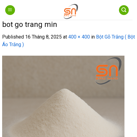
Skip
to
content
bot go trang min
Published
16 Tháng 8, 2025
at
400 × 400
in
Bột Gỗ Trắng ( Bột
Áo Trắng )