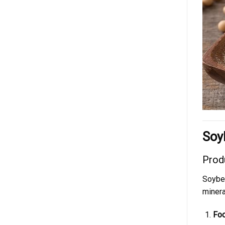
Soy
Prod
Soybea
minera
Fo