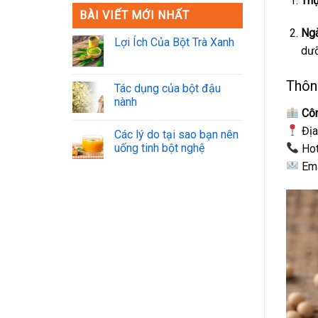
Th
BÀI VIẾT MỚI NHẤT
Ngà
Lợi Ích Của Bột Trà Xanh
dưỡ
Thông
Tác dụng của bột đậu
nành
Cô
Địa
Các lý do tại sao bạn nên
uống tinh bột nghệ
Hot
Ema