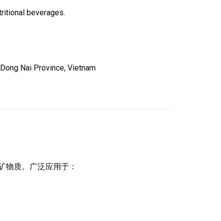
tritional beverages.
 Dong Nai Province, Vietnam
需矿物质。广泛应用于：