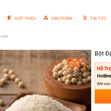
GIỚI THIỆU
SẢN PHẨM
TIN TỨC
G SẢN
Bột Đ
Hỗ Trợ
Hotlin
(Mở cửa 