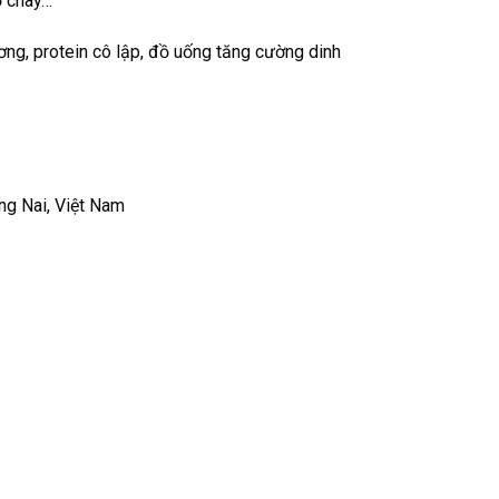
ồ chay…
ơng, protein cô lập, đồ uống tăng cường dinh
ng Nai, Việt Nam