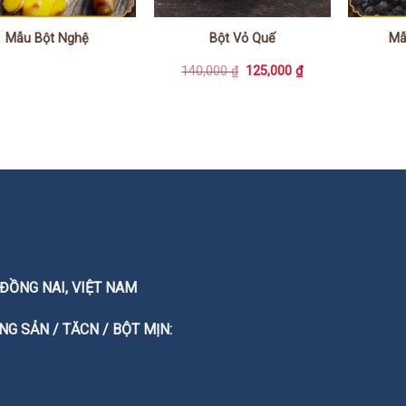
Mẫu Bột Nghệ
Bột Vỏ Quế
Mẫ
Giá
Giá
140,000
₫
125,000
₫
gốc
hiện
là:
tại
140,000 ₫.
là:
125,000 ₫.
T. ĐỒNG NAI, VIỆT NAM
G SẢN / TĂCN / BỘT MỊN: