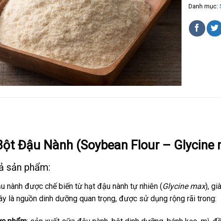
Danh mục:
Ả
Bột Đậu Nành (Soybean Flour – Glycine
ả sản phẩm:
u nành được chế biến từ hạt đậu nành tự nhiên (
Glycine max
), g
ây là nguồn dinh dưỡng quan trọng, được sử dụng rộng rãi trong: