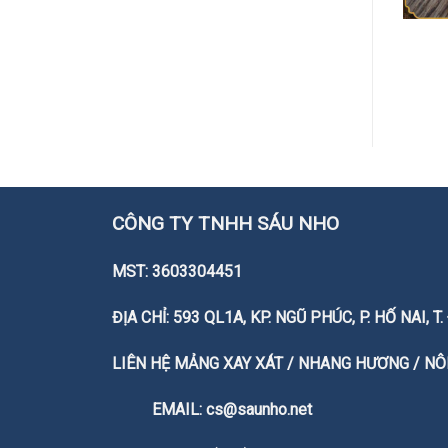
Bột Ngọc Trai
Bột Hoa Hồi
CÔNG TY TNHH SÁU NHO
MST: 3603304451
ĐỊA CHỈ: 593 QL1A, KP. NGŨ PHÚC, P. HỐ NAI, 
LIÊN HỆ MẢNG XAY XÁT / NHANG HƯƠNG / NÔN
EMAIL: cs@saunho.net