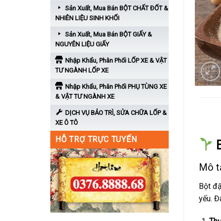
Sản Xuất, Mua Bán BỘT CHẤT ĐỐT &
NHIÊN LIỆU SINH KHỐI
Sản Xuất, Mua Bán BỘT GIẤY &
NGUYÊN LIỆU GIẤY
Nhập Khẩu, Phân Phối LỐP XE & VẬT
TƯ NGÀNH LỐP XE
Nhập Khẩu, Phân Phối PHỤ TÙNG XE
& VẬT TƯ NGÀNH XE
DỊCH VỤ BẢO TRÌ, SỬA CHỮA LỐP &
MÔ T
XE Ô TÔ
HỖ TRỢ TRỰC TUYẾN
Mô t
Bột đậ
yếu. Đ