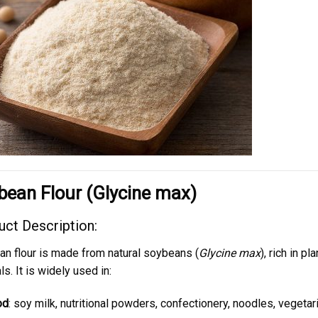
bean Flour (Glycine max)
uct Description:
n flour is made from natural soybeans (
Glycine max
), rich in p
ls. It is widely used in:
od
: soy milk, nutritional powders, confectionery, noodles, vegetar