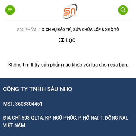
Skip
to
content
SẢN PHẨM
/
DỊCH VỤ BẢO TRÌ, SỬA CHỮA LỐP & XE Ô TÔ
LỌC
Không tìm thấy sản phẩm nào khớp với lựa chọn của bạn.
CÔNG TY TNHH SÁU NHO
MST: 3603304451
ĐỊA CHỈ: 593 QL1A, KP. NGŨ PHÚC, P. HỐ NAI, T. ĐỒNG NAI,
VIỆT NAM